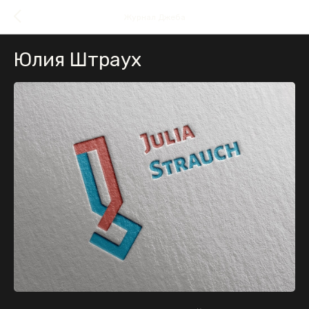
Журнал Джеба
Юлия Штраух