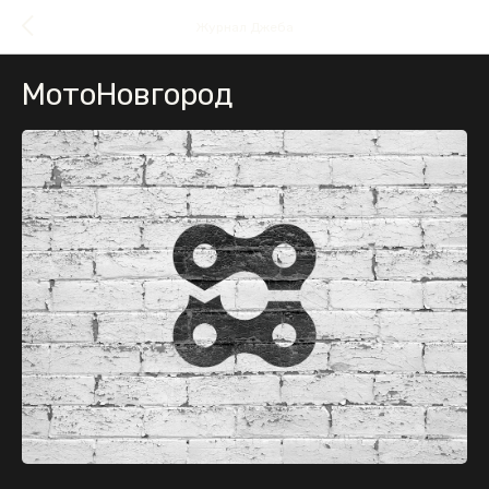
Журнал Джеба
МотоНовгород